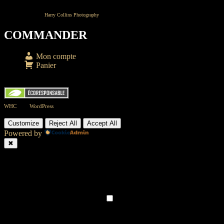
Source : YouTube /
Harry Collins Photography
COMMANDER
Mon compte
Panier
© 2026 Jean Villemaire
WHC
|
WordPress
Customize
Reject All
Accept All
Powered by
✖
►
Necessary Cookies
Always Active
Necessary cookies enable essential site features like secure log-ins
and consent preference adjustments. They do not store personal
data.
None
►
Functional Cookies
Remark
Functional cookies support features like content sharing on social
media, collecting feedback, and enabling third-party tools.