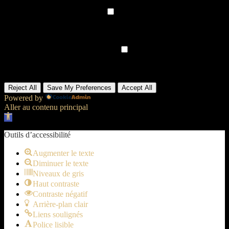
None
►
Analytical Cookies
Remark
Analytical cookies track visitor interactions, providing insights on
metrics like visitor count, bounce rate, and traffic sources.
None
►
Advertisement Cookies
Remark
Advertisement cookies deliver personalized ads based on your
previous visits and analyze the effectiveness of ad campaigns.
None
Reject All
Save My Preferences
Accept All
Powered by
Aller au contenu principal
Ouvrir la barre d’outils
Outils d’accessibilité
Augmenter le texte
Diminuer le texte
Niveaux de gris
Haut contraste
Contraste négatif
Arrière-plan clair
Liens soulignés
Police lisible