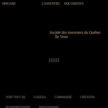
|
GALERIE
|
ORIGAMI
L’ESSENTIEL
|
DOCUMENTS
Une création récente
Le traversier Peter-Fraser
Le Peter-Fraser, propriété de la
Société des traversiers du Québec
,
assure la liaison saisonnière entre l’
Île Verte
et la rive sud du Saint-
Laurent.
D’autres pliages
SÉLECTIONNEZ UN FILTRE
VOIR TOUT (9)
CADEAU
COMMANDE
CRÉATION
INTERPRÉTATION
TRADITIONNEL