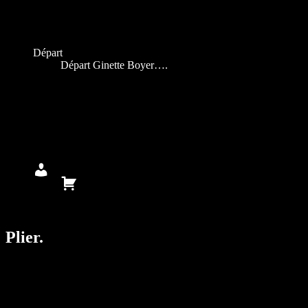
Départ
Départ Ginette Boyer….
Mon
compte
Panier
Plier.
Je prends un simple carré ou un rectangle
de papier…